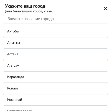
Укажите ваш город
(или ближайший город к вам)
Батарейки и аккумуля...
Категории
Актобе
Алматы
Батарейки LR14/С щелочные 2 шт.
блистер ...
Астана
Производитель:
AIRLINE
Узнать цену
Атырау
Караганда
Батарейка AG10/LR1130 щелочная 10 шт.
Конаев
AG...
Производитель:
AIRLINE
Костанай
Узнать цену